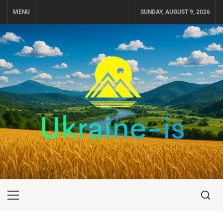
Skip
MENU
SUNDAY, AUGUST 9, 2026
to
content
UKRAINE-IS
ПОДОРОЖI ПО УКРАЇНІ
Primary
Menu