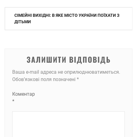
Навігація
СІМЕЙНІ ВИХІДНІ: В ЯКЕ МІСТО УКРАЇНИ ПОЇХАТИ З
записів
ДІТЬМИ
ЗАЛИШИТИ ВІДПОВІДЬ
Ваша e-mail адреса не оприлюднюватиметься.
Обов’язкові поля позначені
*
Коментар
*