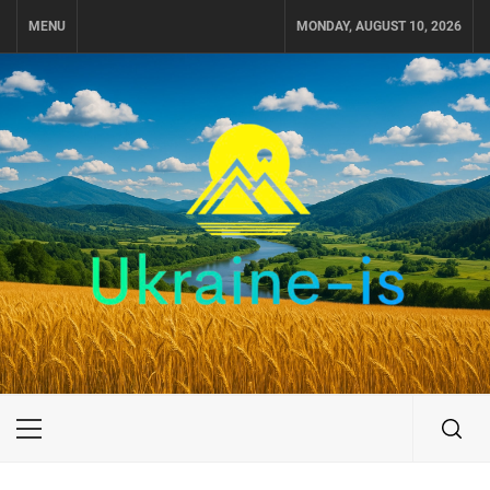
Skip
MENU
MONDAY, AUGUST 10, 2026
to
content
UKRAINE-IS
ПОДОРОЖI ПО УКРАЇНІ
Primary
Menu