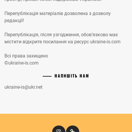
Перепублікація матеріалів дозволена з дозволу
редакції!
Перепублікація, після узгодження, обов’язково має
містити відкрите посилання на ресурс ukraine-is.com
Всі права захищено
©ukraine-is.com
НАПИШІТЬ НАМ
ukraine-is@ukr.net
Instagram
Кіномандри