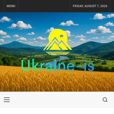
Skip
MENU
FRIDAY, AUGUST 7, 2026
to
content
UKRAINE-IS
ПОДОРОЖI ПО УКРАЇНІ
Primary
Menu