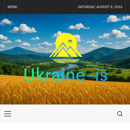
Skip
MENU
SATURDAY, AUGUST 8, 2026
to
content
UKRAINE-IS
ПОДОРОЖI ПО УКРАЇНІ
Primary
Menu