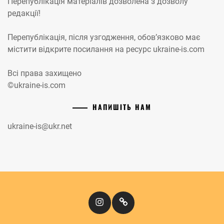
Перепублікація матеріалів дозволена з дозволу
редакції!
Перепублікація, після узгодження, обов’язково має
містити відкрите посилання на ресурс ukraine-is.com
Всі права захищено
©ukraine-is.com
НАПИШІТЬ НАМ
ukraine-is@ukr.net
Instagram
Кіномандри