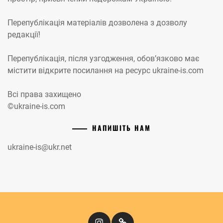
Перепублікація матеріалів дозволена з дозволу
редакції!
Перепублікація, після узгодження, обов’язково має
містити відкрите посилання на ресурс ukraine-is.com
Всі права захищено
©ukraine-is.com
НАПИШІТЬ НАМ
ukraine-is@ukr.net
Instagram
Кіномандри