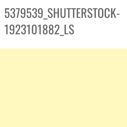
5379539_SHUTTERSTOCK-
1923101882_LS