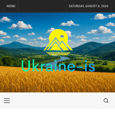
Skip
MENU
SATURDAY, AUGUST 8, 2026
to
content
UKRAINE-IS
ПОДОРОЖI ПО УКРАЇНІ
Primary
Menu