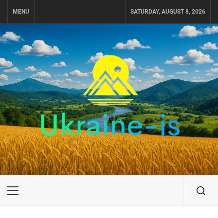
Skip
MENU
SATURDAY, AUGUST 8, 2026
to
content
UKRAINE-IS
ПОДОРОЖI ПО УКРАЇНІ
Primary
Menu