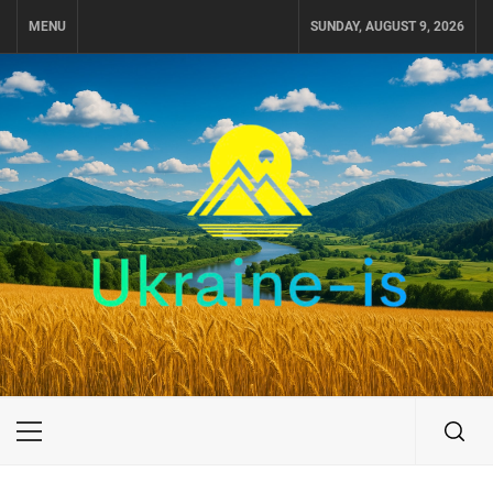
Skip
MENU
SUNDAY, AUGUST 9, 2026
to
content
UKRAINE-IS
ПОДОРОЖI ПО УКРАЇНІ
Primary
Menu