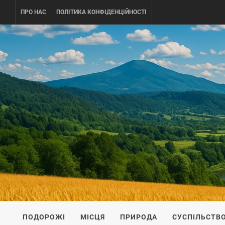
Skip
ПРО НАС
ПОЛІТИКА КОНФІДЕНЦІЙНОСТІ
to
content
UKRAINE-
ПОДОРОЖI ПО УКРАЇНІ
ПОДОРОЖІ
МІСЦЯ
ПРИРОДА
СУСПІЛЬСТВ