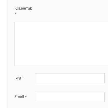
Коментар
*
Ім'я
*
Email
*