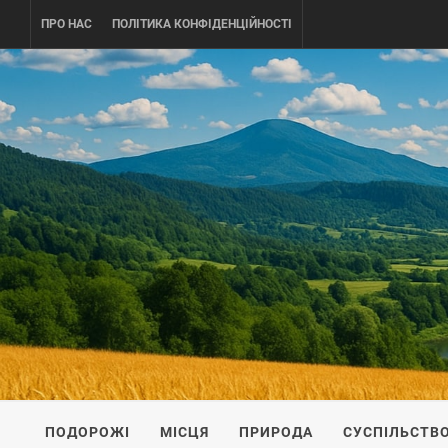
Skip
ПРО НАС
ПОЛІТИКА КОНФІДЕНЦІЙНОСТІ
to
content
UKRAINE-
ПОДОРОЖI ПО УКРАЇНІ
ПОДОРОЖІ
МІСЦЯ
ПРИРОДА
СУСПІЛЬСТВ