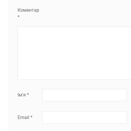
Коментар
*
Ім'я
*
Email
*