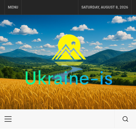
Skip
MENU
SATURDAY, AUGUST 8, 2026
to
content
UKRAINE-IS
ПОДОРОЖI ПО УКРАЇНІ
Primary
Menu