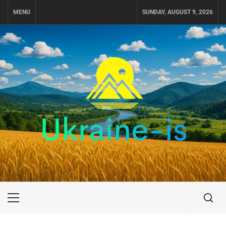
Skip
MENU
SUNDAY, AUGUST 9, 2026
to
content
UKRAINE-IS
ПОДОРОЖI ПО УКРАЇНІ
Primary
Menu