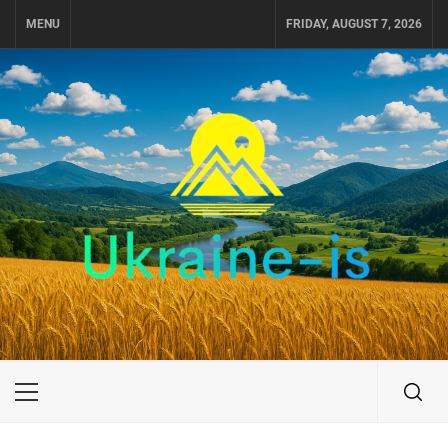
Skip
MENU
FRIDAY, AUGUST 7, 2026
to
content
UKRAINE-IS
ПОДОРОЖI ПО УКРАЇНІ
Primary
Menu