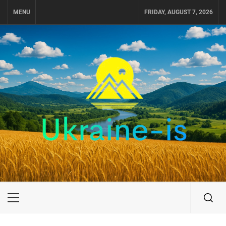
Skip
MENU
FRIDAY, AUGUST 7, 2026
to
content
UKRAINE-IS
ПОДОРОЖI ПО УКРАЇНІ
Primary
Menu