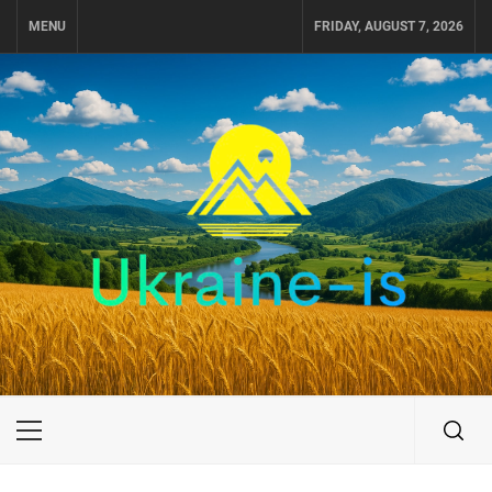
Skip
MENU
FRIDAY, AUGUST 7, 2026
to
content
UKRAINE-IS
ПОДОРОЖI ПО УКРАЇНІ
Primary
Menu