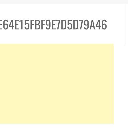
E64E15FBF9E7D5D79A46