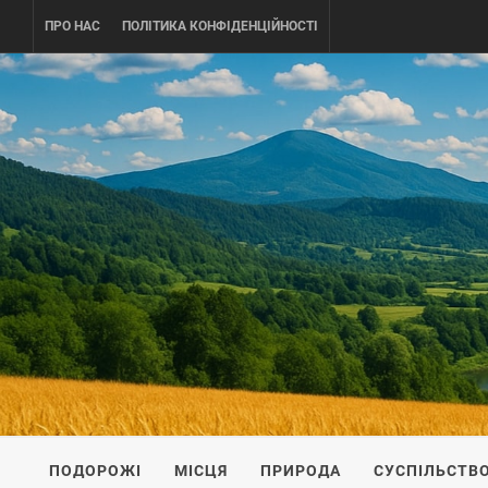
Skip
ПРО НАС
ПОЛІТИКА КОНФІДЕНЦІЙНОСТІ
to
content
UKRAINE-
ПОДОРОЖI ПО УКРАЇНІ
ПОДОРОЖІ
МІСЦЯ
ПРИРОДА
СУСПІЛЬСТВ