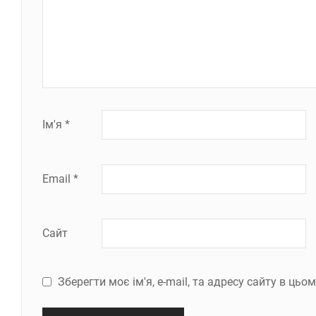
Ім'я
*
Email
*
Сайт
Зберегти моє ім'я, e-mail, та адресу сайту в ць