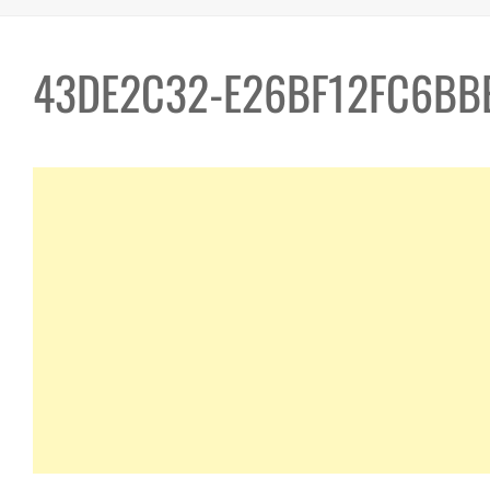
43DE2C32-E26BF12FC6BB