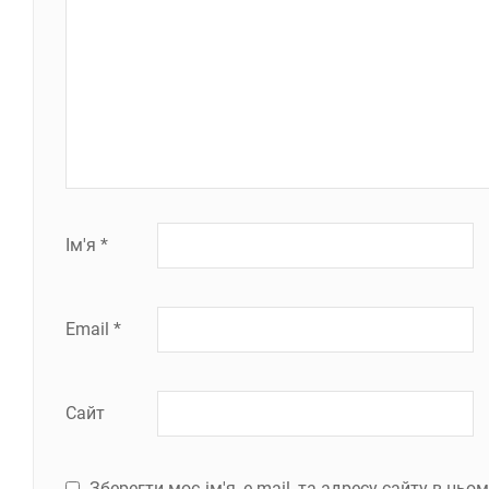
Ім'я
*
Email
*
Сайт
Зберегти моє ім'я, e-mail, та адресу сайту в ць