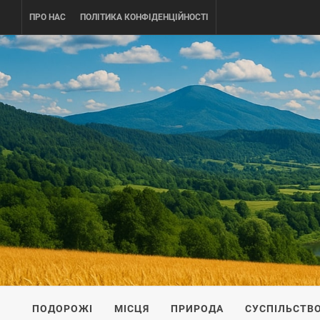
Skip
ПРО НАС
ПОЛІТИКА КОНФІДЕНЦІЙНОСТІ
to
content
UKRAINE-
ПОДОРОЖI ПО УКРАЇНІ
ПОДОРОЖІ
МІСЦЯ
ПРИРОДА
СУСПІЛЬСТВ