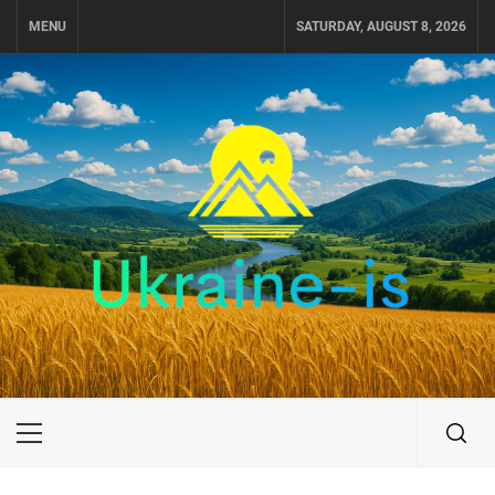
Skip
MENU
SATURDAY, AUGUST 8, 2026
to
content
UKRAINE-IS
ПОДОРОЖI ПО УКРАЇНІ
Primary
Menu