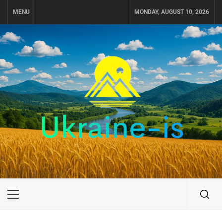
Skip
MENU
MONDAY, AUGUST 10, 2026
to
content
UKRAINE-IS
ПОДОРОЖI ПО УКРАЇНІ
Primary
Menu