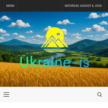
Skip
MENU
SATURDAY, AUGUST 8, 2026
to
content
UKRAINE-IS
ПОДОРОЖI ПО УКРАЇНІ
Primary
Menu