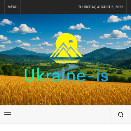
Skip
MENU
THURSDAY, AUGUST 6, 2026
to
content
UKRAINE-IS
ПОДОРОЖI ПО УКРАЇНІ
Primary
Menu