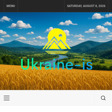
Skip
MENU
SATURDAY, AUGUST 8, 2026
to
content
UKRAINE-IS
ПОДОРОЖI ПО УКРАЇНІ
Primary
Menu