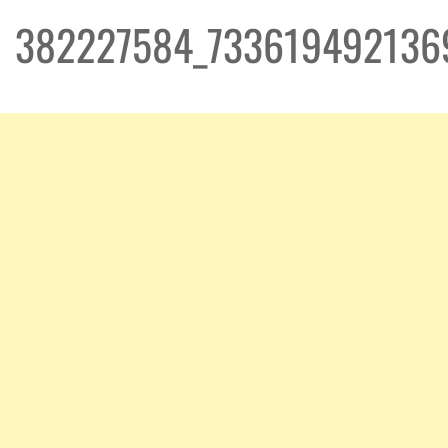
382227584_733619492136