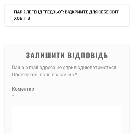
Навігація
ПАРК ЛЕГЕНД “ҐЕДЗЬО”: ВІДКРИЙТЕ ДЛЯ СЕБЕ СВІТ
записів
ХОБІТІВ
ЗАЛИШИТИ ВІДПОВІДЬ
Ваша e-mail адреса не оприлюднюватиметься.
Обов’язкові поля позначені
*
Коментар
*