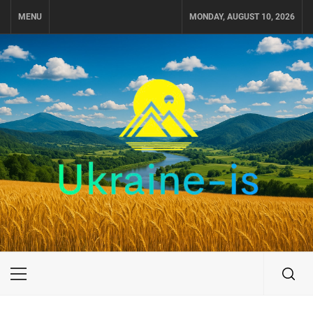
Skip
MENU
MONDAY, AUGUST 10, 2026
to
content
UKRAINE-IS
ПОДОРОЖI ПО УКРАЇНІ
Primary
Menu