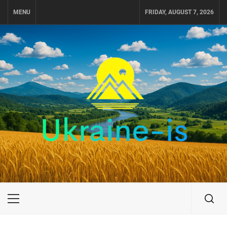
Skip
MENU
FRIDAY, AUGUST 7, 2026
to
content
UKRAINE-IS
ПОДОРОЖI ПО УКРАЇНІ
Primary
Menu