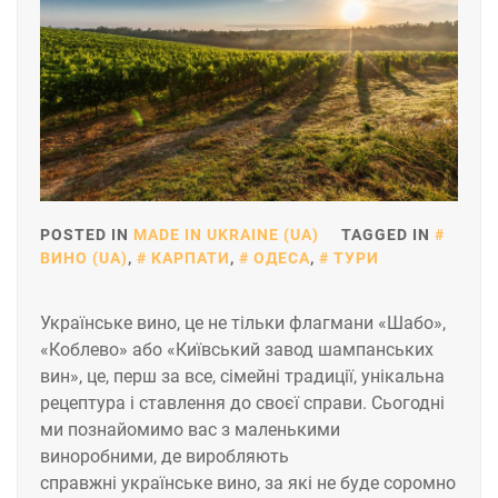
POSTED IN
MADE IN UKRAINE (UA)
TAGGED IN
ВИНО (UA)
,
КАРПАТИ
,
ОДЕСА
,
ТУРИ
Українське вино, це не тільки флагмани «Шабо»,
«Коблево» або «Київський завод шампанських
вин», це, перш за все, сімейні традиції, унікальна
рецептура і ставлення до своєї справи. Сьогодні
ми познайомимо вас з маленькими
виноробними, де виробляють
справжні українське вино, за які не буде соромно