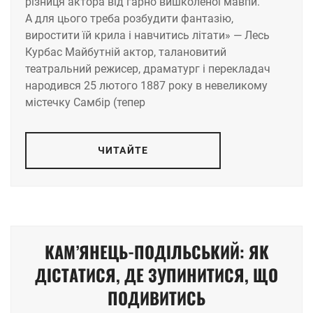
різниця актора від гарно вишколеної мавпи.
А для цього треба розбудити фантазію,
виростити їй крила і навчитись літати» — Лесь
Курбас Майбутній актор, талановитий
театральний режисер, драматург і перекладач
народився 25 лютого 1887 року в невеликому
містечку Самбір (тепер
ЧИТАЙТЕ
КАМ’ЯНЕЦЬ-ПОДІЛЬСЬКИЙ: ЯК
ДІСТАТИСЯ, ДЕ ЗУПИНИТИСЯ, ЩО
ПОДИВИТИСЬ