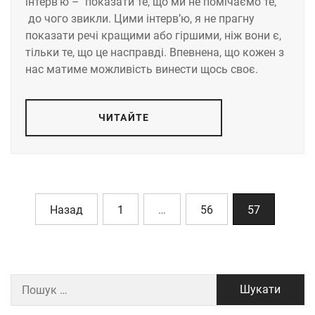
інтерв’ю – показати те, що ми не помічаємо те,
до чого звикли. Цими інтерв’ю, я не прагну
показати речі кращими або гіршими, ніж вони є,
тільки те, що це насправді. Впевнена, що кожен з
нас матиме можливість винести щось своє.
ЧИТАЙТЕ
Назад
1
…
56
57
Пошук: