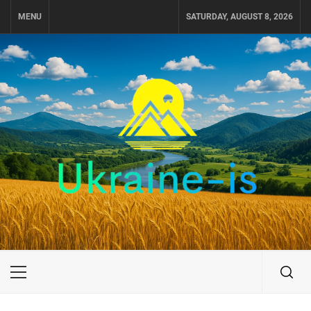
Skip
MENU
SATURDAY, AUGUST 8, 2026
to
content
UKRAINE-IS
ПОДОРОЖI ПО УКРАЇНІ
Primary
Menu