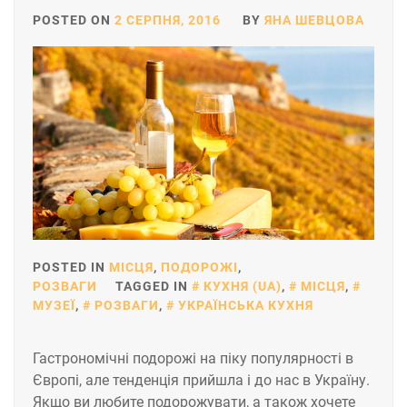
POSTED ON
2 СЕРПНЯ, 2016
BY
ЯНА ШЕВЦОВА
POSTED IN
МІСЦЯ
,
ПОДОРОЖІ
,
РОЗВАГИ
TAGGED IN
КУХНЯ (UA)
,
МІСЦЯ
,
МУЗЕЇ
,
РОЗВАГИ
,
УКРАЇНСЬКА КУХНЯ
Гастрономічні подорожі на піку популярності в
Європі, але тенденція прийшла і до нас в Україну.
Якщо ви любите подорожувати, а також хочете