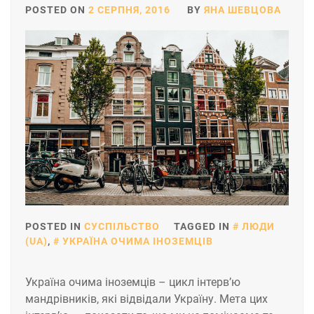
POSTED ON
2 СЕРПНЯ, 2016
BY
ЯНА ШЕВЦОВА
POSTED IN
СУСПІЛЬСТВО
TAGGED IN
ЛЮДИ
(UA)
,
УКРАЇНА ОЧИМА ІНОЗЕМЦІВ
Україна очима іноземців – цикл інтерв’ю
мандрівників, які відвідали Україну. Мета цих