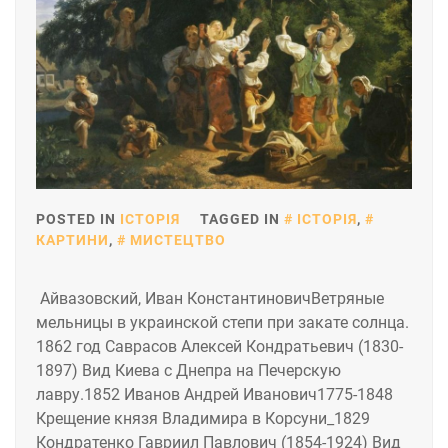
POSTED IN
ІСТОРІЯ
TAGGED IN
ІСТОРІЯ
,
КАРТИНИ
,
МИСТЕЦТВО
Айвазовский, Иван КонстантиновичВетряные
мельницы в украинской степи при закате солнца.
1862 год Саврасов Алексей Кондратьевич (1830-
1897) Вид Киева с Днепра на Печерскую
лавру.1852 Иванов Андрей Иванович1775-1848
Крещение князя Владимира в Корсуни_1829
Кондратенко Гавриил Павлович (1854-1924) Вид