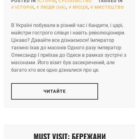
POSTED IN
ІСТОРІЯ
,
СУСПІЛЬСТВО
TAGGED IN
ІСТОРІЯ
,
ЛЮДИ (UA)
,
МІСЦЯ
,
МИСТЕЦТВО
В Україні побували в різний час і бандити, і царі,
майстри гострого слівця і навіть революціонери.
Цікаво? Давайте все дізнаємося! Імператор
таємно їхав до масонів Одного разу імператор
Олександр I приїхав до Одеси в рамках зустрічі з
масонами. Його візит був засекречений, але
багато хто все одно дізналися про це.
ЧИТАЙТЕ
MUST VISIT: БЕРЕЖАНИ