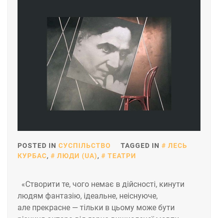
POSTED IN
СУСПІЛЬСТВО
TAGGED IN
ЛЕСЬ
КУРБАС
,
ЛЮДИ (UA)
,
ТЕАТРИ
«Створити те, чого немає в дійсності, кинути
людям фантазію, ідеальне, неіснуюче,
але прекрасне — тільки в цьому може бути