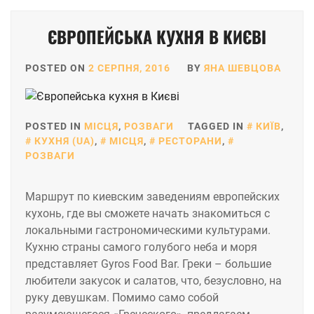
Posts
ЄВРОПЕЙСЬКА КУХНЯ В КИЄВІ
pagination
POSTED ON
2 СЕРПНЯ, 2016
BY
ЯНА ШЕВЦОВА
POSTED IN
МІСЦЯ
,
РОЗВАГИ
TAGGED IN
КИЇВ
,
КУХНЯ (UA)
,
МІСЦЯ
,
РЕСТОРАНИ
,
РОЗВАГИ
Маршрут по киевским заведениям европейских
кухонь, где вы сможете начать знакомиться с
локальными гастрономическими культурами.
Кухню страны самого голубого неба и моря
представляет Gyros Food Bar. Греки – большие
любители закусок и салатов, что, безусловно, на
руку девушкам. Помимо само собой