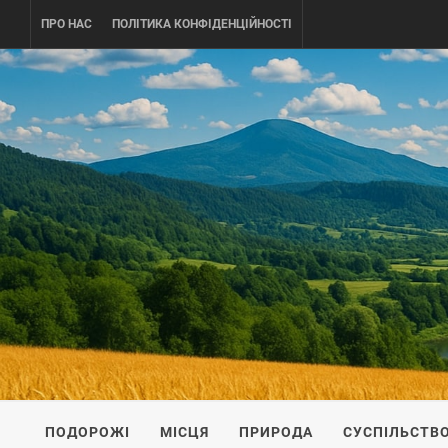
Skip
ПРО НАС
ПОЛІТИКА КОНФІДЕНЦІЙНОСТІ
to
content
UKRAINE-
ПОДОРОЖI ПО УКРАЇНІ
ПОДОРОЖІ
МІСЦЯ
ПРИРОДА
СУСПІЛЬСТВ