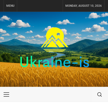
Skip
MENU
MONDAY, AUGUST 10, 2026
to
content
UKRAINE-IS
ПОДОРОЖI ПО УКРАЇНІ
Primary
Menu