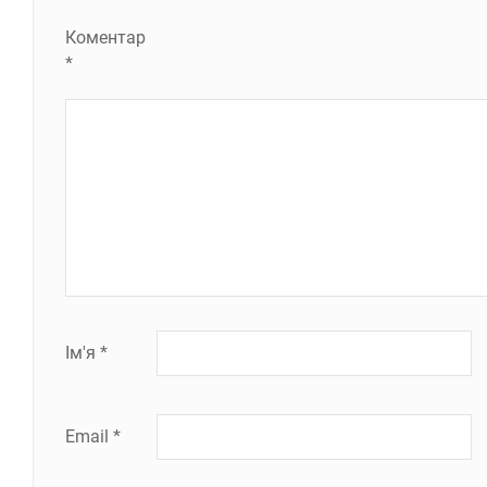
Коментар
*
Ім'я
*
Email
*