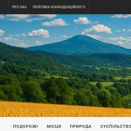
Skip
ПРО НАС
ПОЛІТИКА КОНФІДЕНЦІЙНОСТІ
to
content
UKRAINE-
ПОДОРОЖI ПО УКРАЇНІ
ПОДОРОЖІ
МІСЦЯ
ПРИРОДА
СУСПІЛЬСТВ