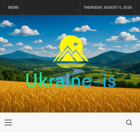
Skip
MENU
THURSDAY, AUGUST 6, 2026
to
content
UKRAINE-IS
ПОДОРОЖI ПО УКРАЇНІ
Primary
Menu