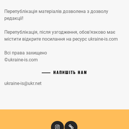
Перепублікація матеріалів дозволена з дозволу
редакції!
Перепублікація, після узгодження, обов’язково має
містити відкрите посилання на ресурс ukraine-is.com
Всі права захищено
©ukraine-is.com
НАПИШІТЬ НАМ
ukraine-is@ukr.net
Instagram
Кіномандри