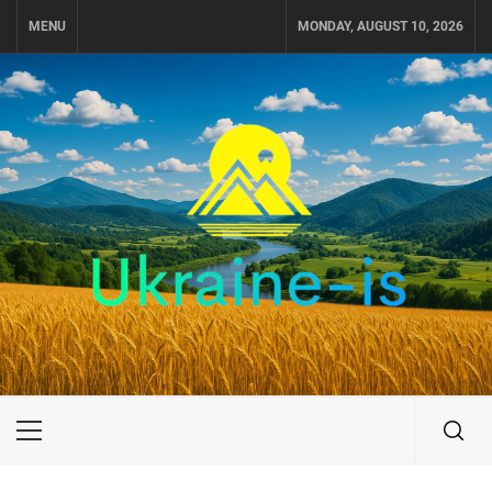
Skip
MENU
MONDAY, AUGUST 10, 2026
to
content
UKRAINE-IS
ПОДОРОЖI ПО УКРАЇНІ
Primary
Menu