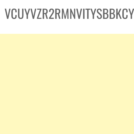
VCUYVZR2RMNVITYSBBKC