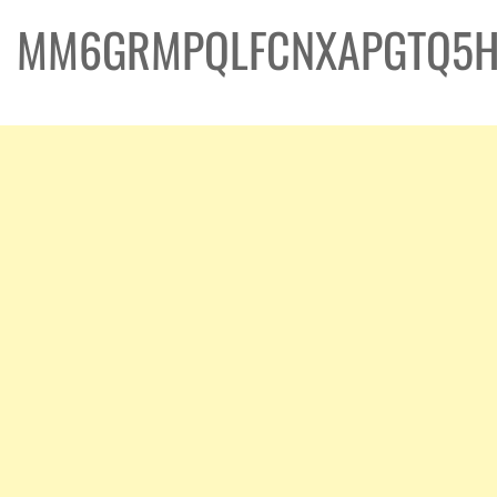
MM6GRMPQLFCNXAPGTQ5H