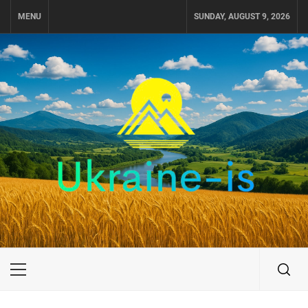
Skip
MENU
SUNDAY, AUGUST 9, 2026
to
content
UKRAINE-IS
ПОДОРОЖI ПО УКРАЇНІ
Primary
Menu