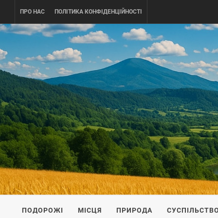
Skip
ПРО НАС
ПОЛІТИКА КОНФІДЕНЦІЙНОСТІ
to
content
UKRAINE-
ПОДОРОЖI ПО УКРАЇНІ
ПОДОРОЖІ
МІСЦЯ
ПРИРОДА
СУСПІЛЬСТВ