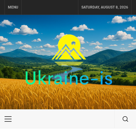
Skip
MENU
SATURDAY, AUGUST 8, 2026
to
content
UKRAINE-IS
ПОДОРОЖI ПО УКРАЇНІ
Primary
Menu