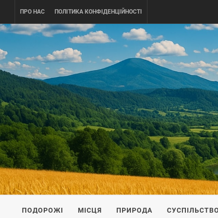
Skip
ПРО НАС
ПОЛІТИКА КОНФІДЕНЦІЙНОСТІ
to
content
UKRAINE-
ПОДОРОЖI ПО УКРАЇНІ
ПОДОРОЖІ
МІСЦЯ
ПРИРОДА
СУСПІЛЬСТВ