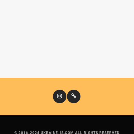
Instagram
Кіномандри
© 2016-2024 UKRAINE-IS.COM ALL RIGHTS RESERVED