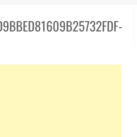
D9BBED81609B25732FDF-