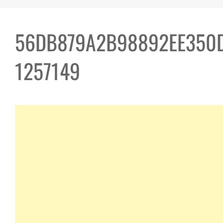
56DB879A2B98892EE350
1257149