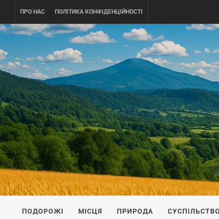
Skip
ПРО НАС
ПОЛІТИКА КОНФІДЕНЦІЙНОСТІ
to
content
UKRAINE-
ПОДОРОЖI ПО УКРАЇНІ
ПОДОРОЖІ
МІСЦЯ
ПРИРОДА
СУСПІЛЬСТВ