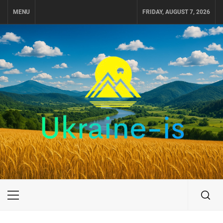
Skip
MENU
FRIDAY, AUGUST 7, 2026
to
content
UKRAINE-IS
ПОДОРОЖI ПО УКРАЇНІ
Primary
Menu