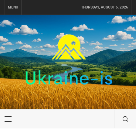
Skip
MENU
THURSDAY, AUGUST 6, 2026
to
content
UKRAINE-IS
ПОДОРОЖI ПО УКРАЇНІ
Primary
Menu