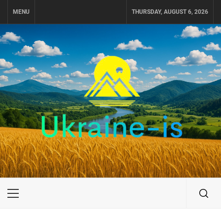
Skip
MENU
THURSDAY, AUGUST 6, 2026
to
content
UKRAINE-IS
ПОДОРОЖI ПО УКРАЇНІ
Primary
Menu