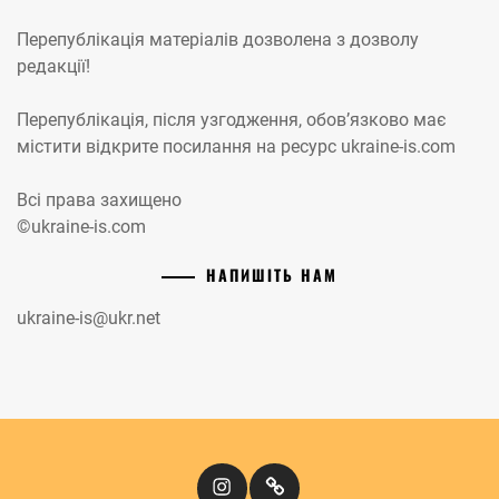
Перепублікація матеріалів дозволена з дозволу
редакції!
Перепублікація, після узгодження, обов’язково має
містити відкрите посилання на ресурс ukraine-is.com
Всі права захищено
©ukraine-is.com
НАПИШІТЬ НАМ
ukraine-is@ukr.net
Instagram
Кіномандри