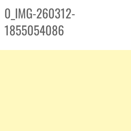
0_IMG-260312-
1855054086