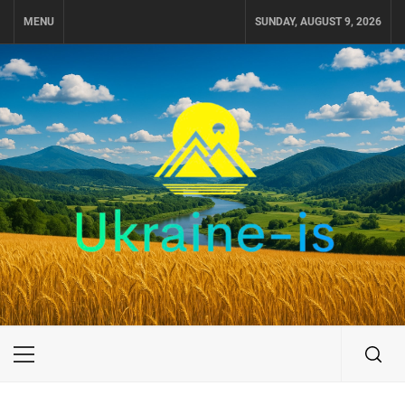
Skip
MENU
SUNDAY, AUGUST 9, 2026
to
content
UKRAINE-IS
ПОДОРОЖI ПО УКРАЇНІ
Primary
Menu