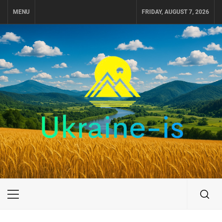
Skip
MENU
FRIDAY, AUGUST 7, 2026
to
content
UKRAINE-IS
ПОДОРОЖI ПО УКРАЇНІ
Primary
Menu