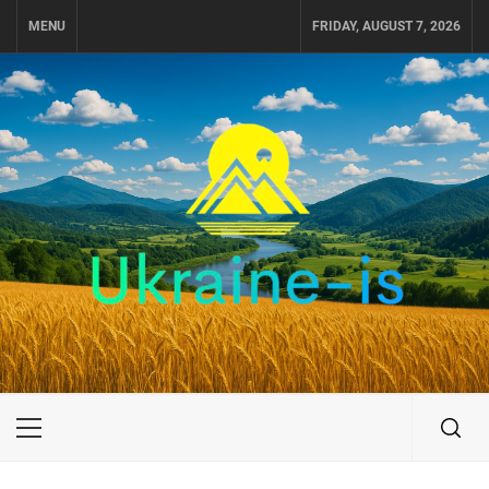
Skip
MENU
FRIDAY, AUGUST 7, 2026
to
content
UKRAINE-IS
ПОДОРОЖI ПО УКРАЇНІ
Primary
Menu