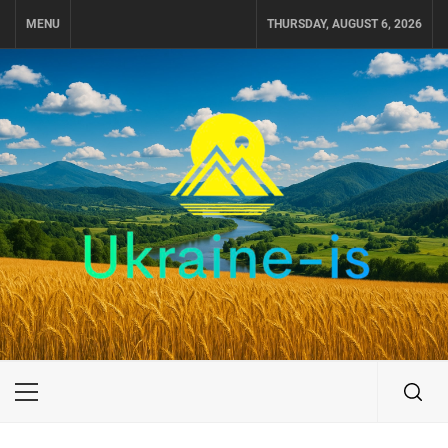
Skip
MENU
THURSDAY, AUGUST 6, 2026
to
content
UKRAINE-IS
ПОДОРОЖI ПО УКРАЇНІ
Primary
Menu