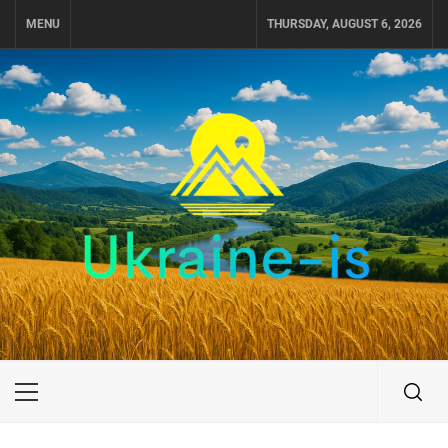
Skip
MENU
THURSDAY, AUGUST 6, 2026
to
content
UKRAINE-IS
ПОДОРОЖI ПО УКРАЇНІ
Primary
Menu