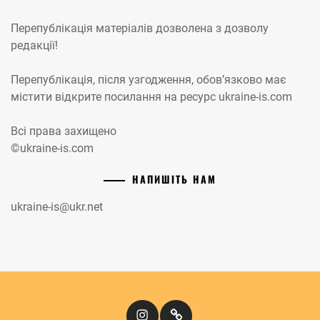
Перепублікація матеріалів дозволена з дозволу
редакції!
Перепублікація, після узгодження, обов’язково має
містити відкрите посилання на ресурс ukraine-is.com
Всі права захищено
©ukraine-is.com
НАПИШІТЬ НАМ
ukraine-is@ukr.net
Instagram
Кіномандри