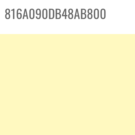
816A090DB48AB800