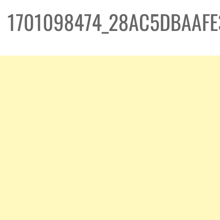
1701098474_28AC5DBAAFE