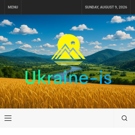
Skip
MENU
SUNDAY, AUGUST 9, 2026
to
content
UKRAINE-IS
ПОДОРОЖI ПО УКРАЇНІ
Primary
Menu