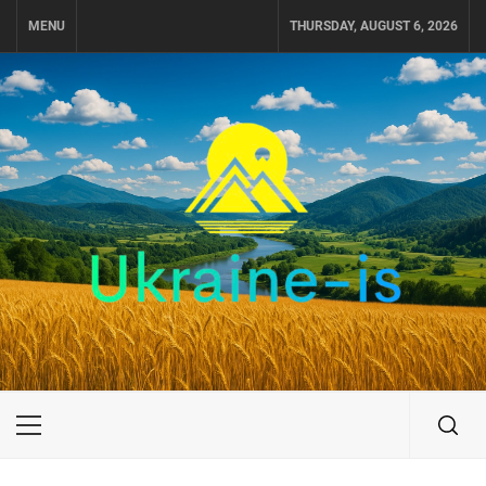
Skip
MENU
THURSDAY, AUGUST 6, 2026
to
content
UKRAINE-IS
ПОДОРОЖI ПО УКРАЇНІ
Primary
Menu