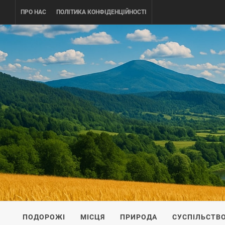
Skip
ПРО НАС
ПОЛІТИКА КОНФІДЕНЦІЙНОСТІ
to
content
UKRAINE-
ПОДОРОЖI ПО УКРАЇНІ
ПОДОРОЖІ
МІСЦЯ
ПРИРОДА
СУСПІЛЬСТВ