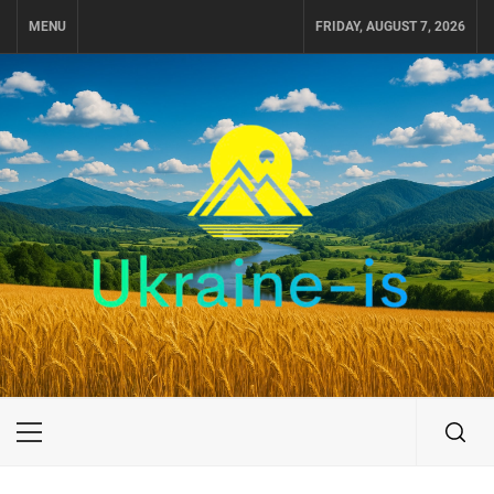
Skip
MENU
FRIDAY, AUGUST 7, 2026
to
content
UKRAINE-IS
ПОДОРОЖI ПО УКРАЇНІ
Primary
Menu