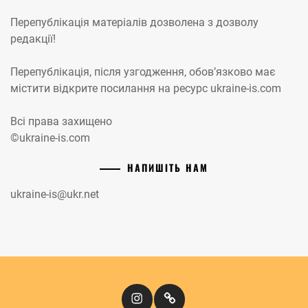
Перепублікація матеріалів дозволена з дозволу
редакції!
Перепублікація, після узгодження, обов’язково має
містити відкрите посилання на ресурс ukraine-is.com
Всі права захищено
©ukraine-is.com
НАПИШІТЬ НАМ
ukraine-is@ukr.net
Instagram
Кіномандри