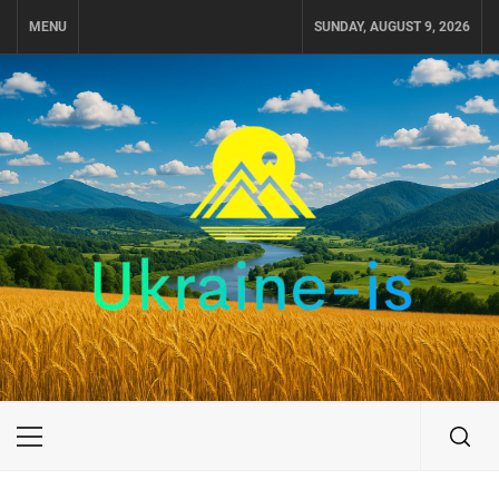
Skip
MENU
SUNDAY, AUGUST 9, 2026
to
content
UKRAINE-IS
ПОДОРОЖI ПО УКРАЇНІ
Primary
Menu