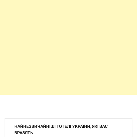
Навігація
НАЙНЕЗВИЧАЙНІШІ ГОТЕЛІ УКРАЇНИ, ЯКІ ВАС
записів
ВРАЗЯТЬ