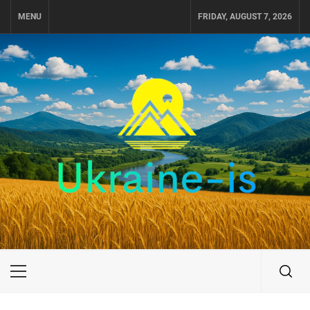
Skip
MENU
FRIDAY, AUGUST 7, 2026
to
content
UKRAINE-IS
ПОДОРОЖI ПО УКРАЇНІ
Primary
Menu