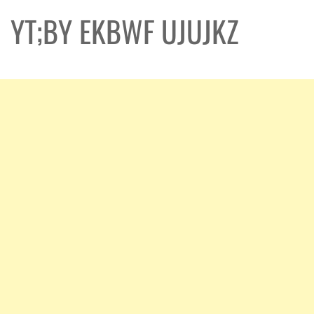
YT;BY EKBWF UJUJKZ