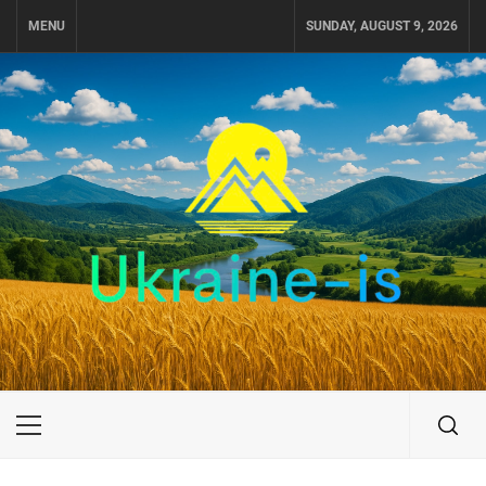
Skip
MENU
SUNDAY, AUGUST 9, 2026
to
content
UKRAINE-IS
ПОДОРОЖI ПО УКРАЇНІ
Primary
Menu