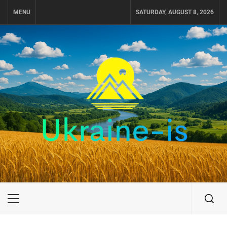
Skip
MENU
SATURDAY, AUGUST 8, 2026
to
content
UKRAINE-IS
ПОДОРОЖI ПО УКРАЇНІ
Primary
Menu